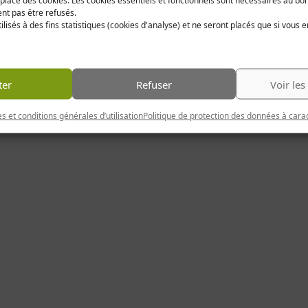
t place des cookies. Les cookies essentiels et fonctionnels sont nécessaires au b
ent pas être refusés.
ilisés à des fins statistiques (cookies d'analyse) et ne seront placés que si vous 
ter
Refuser
Voir les
s et conditions générales d’utilisation
Politique de protection des données à cara