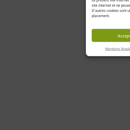
Le présent site interne
site internet et ne peuv
D'autres cookies sont ut
placement.
Accep
Mentions légale