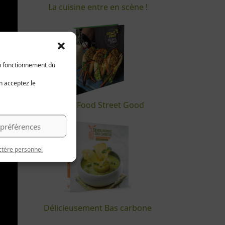
La cuisine entre en scène !
on fonctionnement du
en acceptez le
Street Food Street Good
 préférences
ctère personnel
Délicieusement Bas carbone