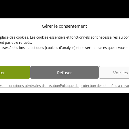
Gérer le consentement
t place des cookies. Les cookies essentiels et fonctionnels sont nécessaires au b
ent pas être refusés.
ilisés à des fins statistiques (cookies d'analyse) et ne seront placés que si vous 
ter
Refuser
Voir les
s et conditions générales d’utilisation
Politique de protection des données à cara