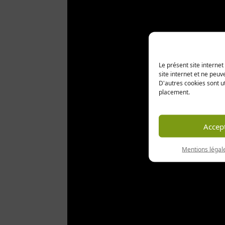
Le présent site interne
site internet et ne peuv
D'autres cookies sont ut
placement.
Accep
Mentions légale