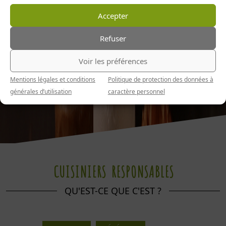
Accepter
Refuser
Voir les préférences
Mentions légales et conditions
Politique de protection des données à
générales d’utilisation
caractère personnel
CUISINIERS RESPONSABLES
QU'EST-CE QUE C'EST ?