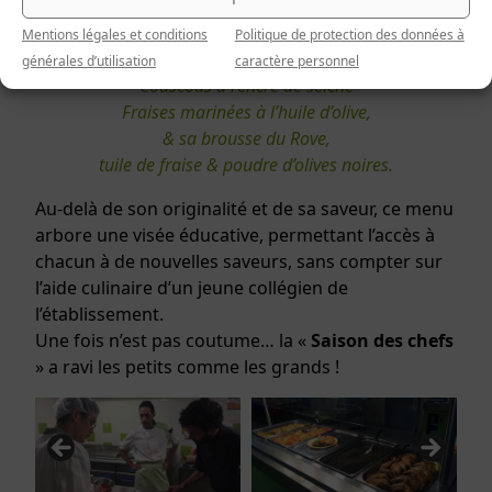
Gaspacho de petits pois & granité de thé vert à la
Mentions légales et conditions
Politique de protection des données à
mélisse,
générales d’utilisation
caractère personnel
Couscous à l’encre de seiche
Fraises marinées à l’huile d’olive,
& sa brousse du Rove,
tuile de
fraise & poudre d’olives noires.
Au-delà de son originalité et de sa saveur, ce menu
arbore une visée éducative, permettant l’accès à
chacun à de nouvelles saveurs, sans compter sur
l’aide culinaire d’un jeune collégien de
l’établissement.
Une fois n’est pas coutume… la «
Saison des chefs
» a ravi les petits comme les grands !