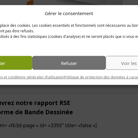
Gérer le consentement
t place des cookies. Les cookies essentiels et fonctionnels sont nécessaires au b
ent pas être refusés.
ilisés à des fins statistiques (cookies d'analyse) et ne seront placés que si vous 
diter la véracité de nos engagements développement durab
ter
Refuser
Voir les
s et conditions générales d’utilisation
Politique de protection des données à cara
vrez notre rapport RSE
orme de Bande Dessinée
= »fb3d-page » id= »3393″ title= »false »]