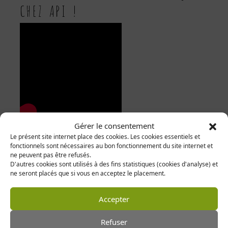
CHEZ API !
Gérer le consentement
N’OUBLIE PAS DE PRÉCISER
Le présent site internet place des cookies. Les cookies essentiels et
LA VILLE
ET
LE DÉPARTEMENT
DANS L’OBJET
fonctionnels sont nécessaires au bon fonctionnement du site internet et
ne peuvent pas être refusés.
MAIL.
D'autres cookies sont utilisés à des fins statistiques (cookies d'analyse) et
(EX: #LILLE59000 )
ne seront placés que si vous en acceptez le placement.
JE POSTULE !
Accepter
NOS RAPPORTS
Refuser