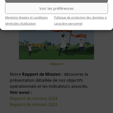
Voir les préférences
Mentions légales et conditions
Politique de protection des données à
générales d’utilisation
caractère personnel
Cliquez ici
Notre
Rapport de Mission
: découvrez la
présentation détaillée de nos objectifs
opérationnels et les indicateurs associés.
Voir aussi :
Rapport de mission 2024
Rapport de mission 2023