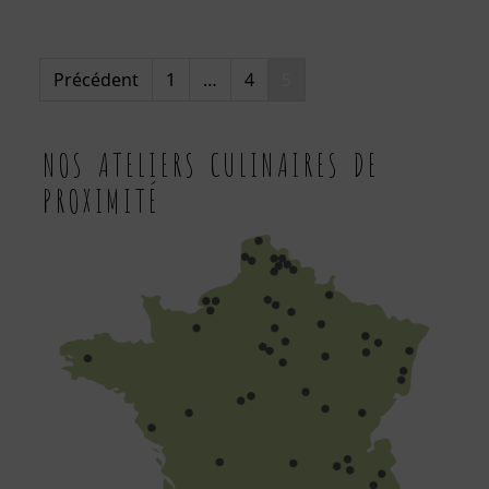
PAGINATION
Précédent
1
…
4
5
DES
NOS ATELIERS CULINAIRES DE
PROXIMITÉ
PUBLICATIONS