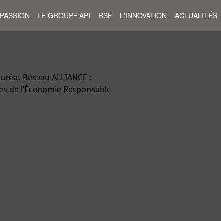
 PASSION
LE GROUPE API
RSE
L'INNOVATION
ACTUALITÉS
auréat Réseau ALLIANCE :
es de l’Économie Responsable