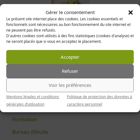
Gérer le consentement
Le présent site internet place des cookies. Les cookies essentiels et
fonctionnels sont nécessaires au bon fonctionnement du site internet et
ne peuvent pas être refusés.
D'autres cookies sont utilisés à des fins statistiques (cookies d'analyse) et
Délicieusement Bas carbone
ne seront placés que si vous en acceptez le placement.
Cliquez sur les vignettes pour télécharger nos
Accepter
derniers livres !
Refuser
NOS VALEURS
Voir les préférences
Développement durable
Mentions légales et conditions
Politique de protection des données à
générales d’utilisation
caractère personnel
Diététique et nutrition
Formation
Bureau d’étude