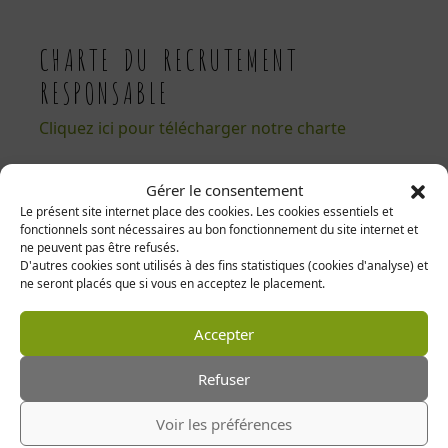
CHARTE DU RECRUTEMENT
RESPONSABLE
Cliquez ici pour télécharger notre charte
Gérer le consentement
DÉCOUVREZ NOS LIVRES
Le présent site internet place des cookies. Les cookies essentiels et
fonctionnels sont nécessaires au bon fonctionnement du site internet et
Toutes les recettes ont été créées par nos Chefs,
ne peuvent pas être refusés.
et réalisées dans nos restaurants !
D'autres cookies sont utilisés à des fins statistiques (cookies d'analyse) et
ne seront placés que si vous en acceptez le placement.
Accepter
Refuser
Voir les préférences