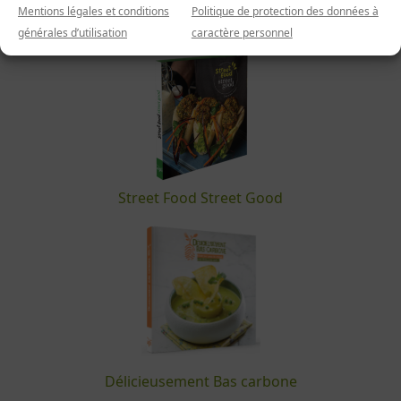
Mentions légales et conditions
Politique de protection des données à
La cuisine entre en scène !
générales d’utilisation
caractère personnel
Street Food Street Good
Délicieusement Bas carbone